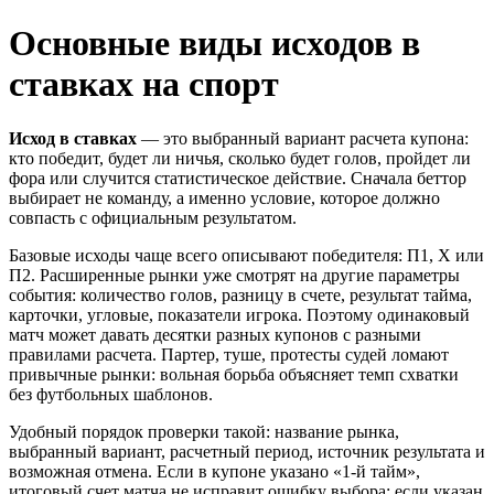
Основные виды исходов в
ставках на спорт
Исход в ставках
— это выбранный вариант расчета купона:
кто победит, будет ли ничья, сколько будет голов, пройдет ли
фора или случится статистическое действие. Сначала беттор
выбирает не команду, а именно условие, которое должно
совпасть с официальным результатом.
Базовые исходы чаще всего описывают победителя: П1, X или
П2. Расширенные рынки уже смотрят на другие параметры
события: количество голов, разницу в счете, результат тайма,
карточки, угловые, показатели игрока. Поэтому одинаковый
матч может давать десятки разных купонов с разными
правилами расчета. Партер, туше, протесты судей ломают
привычные рынки: вольная борьба объясняет темп схватки
без футбольных шаблонов.
Удобный порядок проверки такой: название рынка,
выбранный вариант, расчетный период, источник результата и
возможная отмена. Если в купоне указано «1-й тайм»,
итоговый счет матча не исправит ошибку выбора; если указан